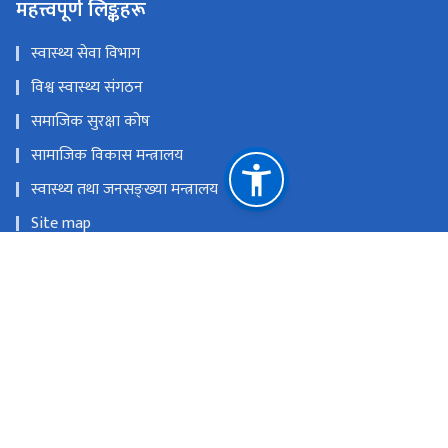
महत्त्वपूर्ण लिङ्कहरू
स्वास्थ्य सेवा विभाग
विश्व स्वास्थ्य संगठन
समाजिक सुरक्षा कोष
सामाजिक विकास मन्त्रालय
स्वास्थ्य तथा जनसङ्ख्या मन्त्रालय
Site map
सुझाव संकलन
राष्ट्रिय प्राकृतिक स्रोत तथा वित्त आयोग
धनगढी ०१ कैलाली
seti.hospital@gmail.com
०९१-५२५९११
टोल फ्री नं.
91525911