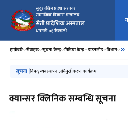
सुदूरपश्चिम प्रदेश सरकार
सामाजिक विकास मन्त्रालय
म
मुख्य न
सेती प्रादेशिक अस्पताल
धनगढी ०१ कैलाली
हाम्रोबारे
सेवाहरू
सूचना केन्द्र
मिडिया केन्द्र
डाउनलोड
विभाग
मुख्य नेभिगेसनमा जानुहोस्
सूचना
सार्वजनिक विदा सम्बन्धि सूचना
विपद् व्यवस्थापन अभिमुखीकरण कार्यक्रम
स्तनपान परामर्शकर्ता पदको नतिजा प्रकाशन
सुझाव पेटिका
स्तनपान परामर्शकर्ताको अन्तरवार्ता हुने सम्बन्धि सूचना
क्यान्सर क्लिनिक सम्बन्धि सूचना