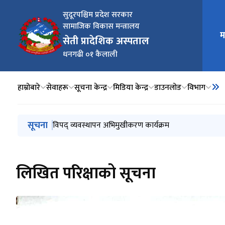
सुदूरपश्चिम प्रदेश सरकार
सामाजिक विकास मन्त्रालय
म
मुख्य न
सेती प्रादेशिक अस्पताल
धनगढी ०१ कैलाली
हाम्रोबारे
सेवाहरू
सूचना केन्द्र
मिडिया केन्द्र
डाउनलोड
विभाग
मुख्य नेभिगेसनमा जानुहोस्
सूचना
सार्वजनिक विदा सम्बन्धि सूचना
विपद् व्यवस्थापन अभिमुखीकरण कार्यक्रम
स्तनपान परामर्शकर्ता पदको नतिजा प्रकाशन
सुझाव पेटिका
स्तनपान परामर्शकर्ताको अन्तरवार्ता हुने सम्बन्धि सूचना
लिखित परिक्षाको सूचना