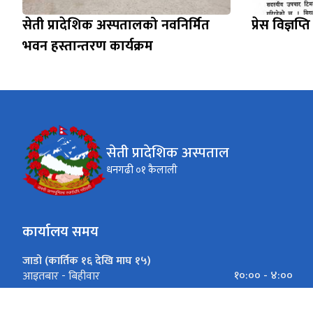
सेती प्रादेशिक अस्पतालको नवनिर्मित
प्रेस विज्ञप्ति
भवन हस्तान्तरण कार्यक्रम
सेती प्रादेशिक अस्पताल
धनगढी ०१ कैलाली
कार्यालय समय
जाडो (कार्तिक १६ देखि माघ १५)
१०:०० - ४:००
आइतबार - बिहीवार
१०:०० - ३:००
शुक्रवार