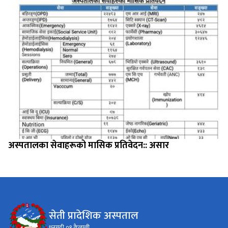
अस्पतालका सेवाहरूको मासिक प्रतिवेदन:: असार
सेती प्रादेशिक अस्पताल
धनगढी ०१ कैलाली